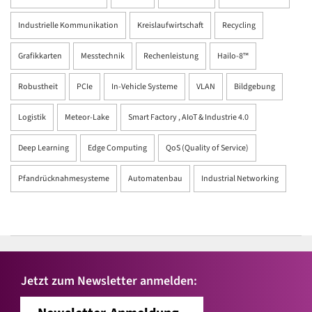
Industrielle Kommunikation
Kreislaufwirtschaft
Recycling
Grafikkarten
Messtechnik
Rechenleistung
Hailo-8™
Robustheit
PCIe
In-Vehicle Systeme
VLAN
Bildgebung
Logistik
Meteor-Lake
Smart Factory , AIoT & Industrie 4.0
Deep Learning
Edge Computing
QoS (Quality of Service)
Pfandrücknahmesysteme
Automatenbau
Industrial Networking
Jetzt zum Newsletter anmelden: