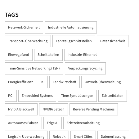
TAGS
Netzwerk-Sicherheit
Industrielle Automatisierung
Transport- Überwachung
Fahrzeugschnittstellen
Datensicherheit
Einwegpfand
Schnittstellen
Industrie-Ethernet
Time-Sensitive Networking (TSN)
Verpackungsrecycling
Energieeffizienz
KI
Landwirtschaft
Umwelt-Überwachung
PCI
Embedded Systems
Time Sync Lösungen
Echtzeitdaten
NVIDIA Blackwell
NVIDIA Jetson
Reverse Vending Machines
Autonomes Fahren
Edge AI
Echtzeitverarbeitung
Logistik- Überwachung
Robotik
Smart Cities
Datenerfassung