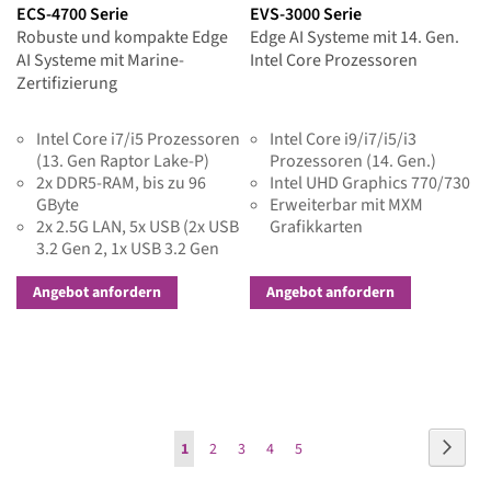
ECS-4700 Serie
EVS-3000 Serie
Robuste und kompakte Edge
Edge AI Systeme mit 14. Gen.
AI Systeme mit Marine-
Intel Core Prozessoren
Zertifizierung
Intel Core i7/i5 Prozessoren
Intel Core i9/i7/i5/i3
(13. Gen Raptor Lake-P)
Prozessoren (14. Gen.)
2x DDR5-RAM, bis zu 96
Intel UHD Graphics 770/730
GByte
Erweiterbar mit MXM
2x 2.5G LAN, 5x USB (2x USB
Grafikkarten
3.2 Gen 2, 1x USB 3.2 Gen
2x2 Type-C, 2x USB 2.0), 4x
COM RS-232/422/485, 16
Angebot anfordern
Angebot anfordern
GPIO (optional isoliert)
Seite
Seite
Weite
Sie
Seite
Seite
Seite
Seite
1
2
3
4
5
lesen