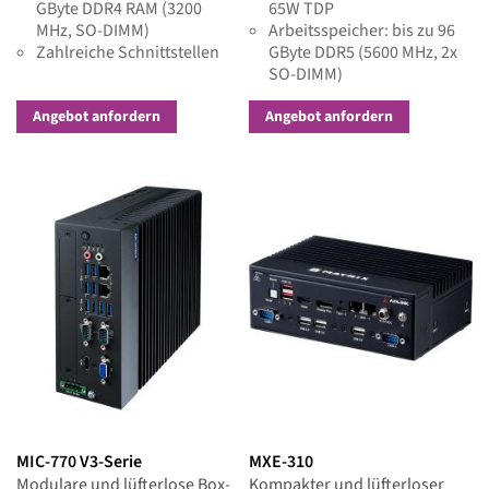
GByte DDR4 RAM (3200
65W TDP
MHz, SO-DIMM)
Arbeitsspeicher: bis zu 96
Zahlreiche Schnittstellen
GByte DDR5 (5600 MHz, 2x
SO-DIMM)
Zahlreiche Schnittstellen &
Erweiterungen
Angebot anfordern
Angebot anfordern
MIC-770 V3-Serie
MXE-310
Modulare und lüfterlose Box-
Kompakter und lüfterloser