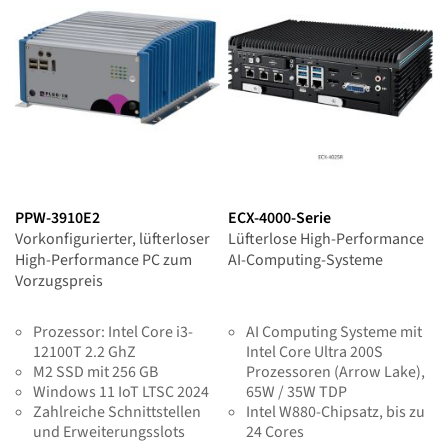
PPW-3910E2
ECX-4000-Serie
Vorkonfigurierter, lüfterloser
Lüfterlose High-Performance
High-Performance PC zum
AI-Computing-Systeme
Vorzugspreis
Prozessor: Intel Core i3-
AI Computing Systeme mit
12100T 2.2 GhZ
Intel Core Ultra 200S
M2 SSD mit 256 GB
Prozessoren (Arrow Lake),
Windows 11 IoT LTSC 2024
65W / 35W TDP
Zahlreiche Schnittstellen
Intel W880-Chipsatz, bis zu
und Erweiterungsslots
24 Cores