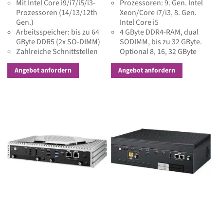
Mit Intel Core i9/i7/i5/i3-
Prozessoren: 9. Gen. Intel
Prozessoren (14/13/12th
Xeon/Core i7/i3, 8. Gen.
Gen.)
Intel Core i5
Arbeitsspeicher: bis zu 64
4 GByte DDR4-RAM, dual
GByte DDR5 (2x SO-DIMM)
SODIMM, bis zu 32 GByte.
Zahlreiche Schnittstellen
Optional 8, 16, 32 GByte
Flexibel erweiterbar
DDR4 ECC (mit Intel Xeon /
i3)
Angebot anfordern
Angebot anfordern
Vielfältige industrielle
Schnittstellen