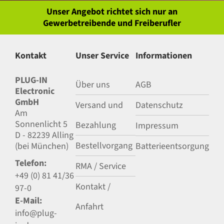
Unser Angebot richtet sich nur an
Gewerbetreibende und Freiberufler
Kontakt
Unser Service
Informationen
PLUG-IN
Über uns
AGB
Electronic
GmbH
Versand und
Datenschutz
Am
Sonnenlicht 5
Bezahlung
Impressum
D - 82239 Alling
Bestellvorgang
(bei München)
Batterieentsorgung
Telefon:
RMA / Service
+49 (0) 81 41/36
Kontakt /
97-0
E-Mail:
Anfahrt
info@plug-