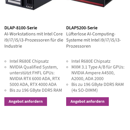
DLAP-8100-Serie
DLAP5200-Serie
AI-Workstations mit Intel Core
Lüfterlose AI-Computing-
i9/i7/i5/i3-Prozessoren für die
Systeme mit Intel i9/i7/i5/i3-
Industrie
Prozessoren
Intel R680E Chipsatz
Intel R680E Chipsatz
NVIDIA Qualified System,
MXM 3.1 Type A/B für GPUs:
unterstützt FHFL GPUs:
NVIDIA Ampere A4500,
NVIDIA RTX 6000 ADA, RTX
A2000, ADA 2000
5000 ADA, RTX 4000 ADA
Bis zu 196 GByte DDR5 RAM
Bis zu 196 GByte DDR5 RAM
(4x SO-DIMM)
(4x SO-DIMM)
Zahlreiche Schnittstellen
Angebot anfordern
Angebot anfordern