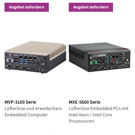
Integrierte Intel NPU und Xe
LPG-GPU für bis zu 36 TOPS
Angebot anfordern
Angebot anfordern
Rechenleistung
MVP-3100 Serie
MXE-5600 Serie
Lüfterlose und erweiterbare
Lüfterlose Embedded PCs mit
Embedded Computer
Intel Xeon / Intel Core
Prozessoren