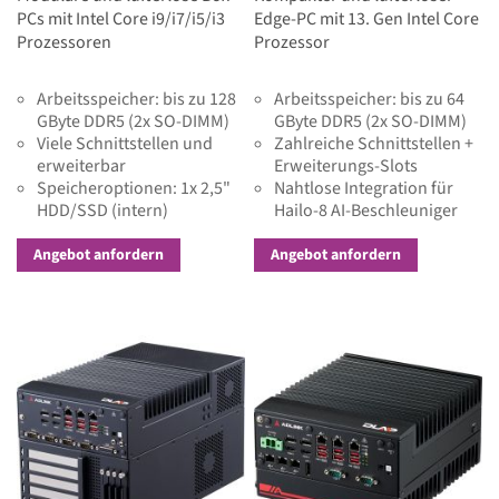
PCs mit Intel Core i9/i7/i5/i3
Edge-PC mit 13. Gen Intel Core
Prozessoren
Prozessor
Arbeitsspeicher: bis zu 128
Arbeitsspeicher: bis zu 64
GByte DDR5 (2x SO-DIMM)
GByte DDR5 (2x SO-DIMM)
Viele Schnittstellen und
Zahlreiche Schnittstellen +
erweiterbar
Erweiterungs-Slots
Speicheroptionen: 1x 2,5"
Nahtlose Integration für
HDD/SSD (intern)
Hailo-8 AI-Beschleuniger
mit 26 TOPS (M.2)
Angebot anfordern
Angebot anfordern