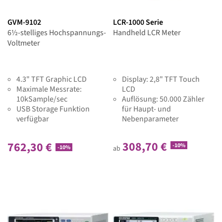
GVM-9102
LCR-1000 Serie
6½-stelliges Hochspannungs-
Handheld LCR Meter
Voltmeter
4.3" TFT Graphic LCD
Display: 2,8" TFT Touch
Maximale Messrate:
LCD
10kSample/sec
Auflösung: 50.000 Zähler
USB Storage Funktion
für Haupt- und
verfügbar
Nebenparameter
308,70 €
762,30 €
-10%
-10%
ab