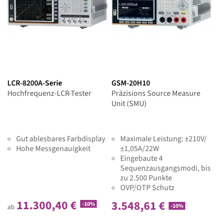
LCR-8200A-Serie
GSM-20H10
Hochfrequenz-LCR-Tester
Präzisions Source Measure
Unit (SMU)
Gut ablesbares Farbdisplay
Maximale Leistung: ±210V/
Hohe Messgenauigkeit
±1,05A/22W
Eingebaute 4
Sequenzausgangsmodi, bis
zu 2.500 Punkte
OVP/OTP Schutz
11.300,40 €
3.548,61 €
-10%
-10%
ab