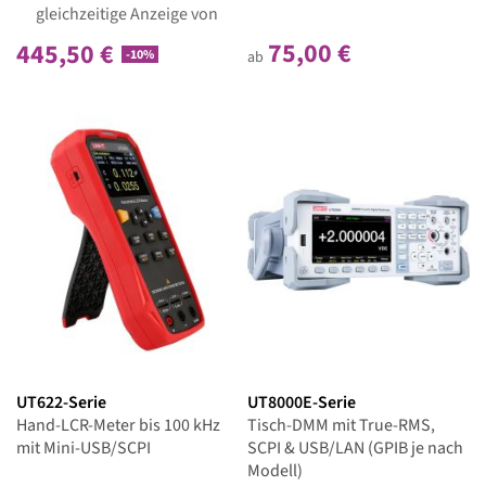
gleichzeitige Anzeige von
zwei Messgrößen
75,00 €
445,50 €
Hohe Genauigkeit und
-10%
ab
breite Messbereiche
UT622-Serie
UT8000E-Serie
Hand-LCR-Meter bis 100 kHz
Tisch-DMM mit True-RMS,
mit Mini-USB/SCPI
SCPI & USB/LAN (GPIB je nach
Modell)