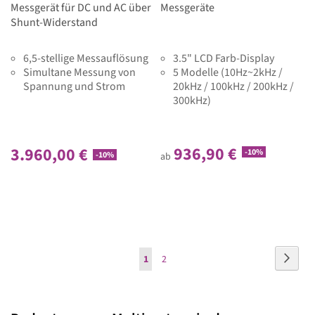
Messgerät für DC und AC über
Messgeräte
Shunt-Widerstand
6,5-stellige Messauflösung
3.5" LCD Farb-Display
Simultane Messung von
5 Modelle (10Hz~2kHz /
Spannung und Strom
20kHz / 100kHz / 200kHz /
300kHz)
936,90 €
3.960,00 €
-10%
-10%
ab
Seite
Seite
Weite
Sie
Seite
1
2
lesen
gerade