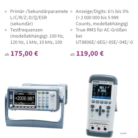
Primär-/Sekundärparameter:
Anzeige/Digits: 6½ bis 3⅚
L/C/R/Z; D/Q/ESR
(≈ 2 000 000 bis 5 999
(sekundär)
Counts, modellabhängig)
Testfrequenzen
True-RMS für AC-Größen
(modellabhängig): 100 Hz,
bei
120 Hz, 1 kHz, 10 kHz, 100
UT8806E/-6EG/-05E/-04E/-03E
kHz
UT8802E mittelwertbildend
175,00 €
119,00 €
ab
ab