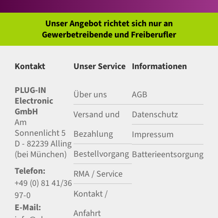
Unser Angebot richtet sich nur an
Gewerbetreibende und Freiberufler
Kontakt
Unser Service
Informationen
PLUG-IN
Über uns
AGB
Electronic
GmbH
Versand und
Datenschutz
Am
Sonnenlicht 5
Bezahlung
Impressum
D - 82239 Alling
Bestellvorgang
(bei München)
Batterieentsorgung
Telefon:
RMA / Service
+49 (0) 81 41/36
Kontakt /
97-0
E-Mail:
Anfahrt