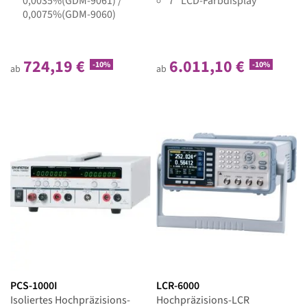
0,0035%(GDM-9061) /
7" LCD-Farbdisplay
0,0075%(GDM-9060)
724,19 €
6.011,10 €
-10%
-10%
ab
ab
PCS-1000I
LCR-6000
Isoliertes Hochpräzisions-
Hochpräzisions-LCR