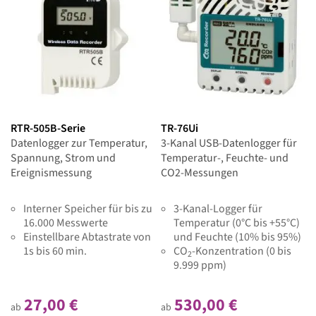
RTR-505B-Serie
TR-76Ui
Datenlogger zur Temperatur,
3-Kanal USB-Datenlogger für
Spannung, Strom und
Temperatur-, Feuchte- und
Ereignismessung
CO2-Messungen
Interner Speicher für bis zu
3-Kanal-Logger für
16.000 Messwerte
Temperatur (0°C bis +55°C)
Einstellbare Abtastrate von
und Feuchte (10% bis 95%)
1s bis 60 min.
CO
-Konzentration (0 bis
2
9.999 ppm)
27,00 €
530,00 €
ab
ab