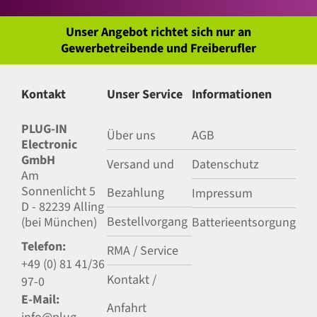
Unser Angebot richtet sich nur an
Gewerbetreibende und Freiberufler
Kontakt
Unser Service
Informationen
PLUG-IN
Über uns
AGB
Electronic
GmbH
Versand und
Datenschutz
Am
Sonnenlicht 5
Bezahlung
Impressum
D - 82239 Alling
Bestellvorgang
(bei München)
Batterieentsorgung
Telefon:
RMA / Service
+49 (0) 81 41/36
Kontakt /
97-0
E-Mail:
Anfahrt