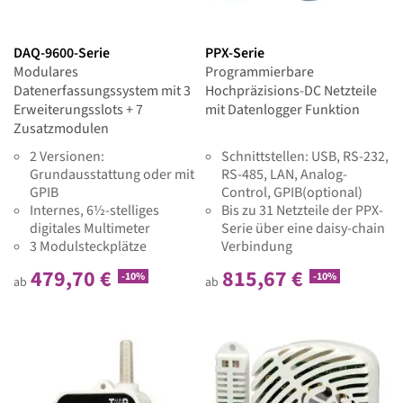
DAQ-9600-Serie
PPX-Serie
Modulares
Programmierbare
Datenerfassungssystem mit 3
Hochpräzisions-DC Netzteile
Erweiterungsslots + 7
mit Datenlogger Funktion
Zusatzmodulen
2 Versionen:
Schnittstellen: USB, RS-232,
Grundausstattung oder mit
RS-485, LAN, Analog-
GPIB
Control, GPIB(optional)
Internes, 6½-stelliges
Bis zu 31 Netzteile der PPX-
digitales Multimeter
Serie über eine daisy-chain
3 Modulsteckplätze
Verbindung
Konfiguration über
programmierbar
479,70 €
815,67 €
-10%
-10%
Webbrowser
Datenlogger-Funktion für
ab
ab
4.3" LCD-Display
Strom, Spannung und
Datenspeicherung über
Temperatur
USB-Port