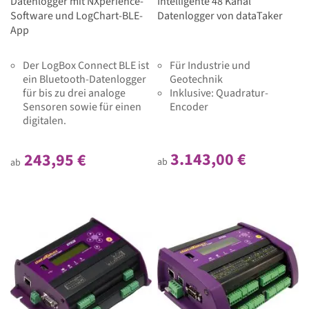
Datenlogger mit NXperience-
Intelligente 48 Kanal
Software und LogChart-BLE-
Datenlogger von dataTaker
App
Der LogBox Connect BLE ist
Für Industrie und
ein Bluetooth-Datenlogger
Geotechnik
für bis zu drei analoge
Inklusive: Quadratur-
Sensoren sowie für einen
Encoder
digitalen.
3.143,00 €
243,95 €
ab
ab