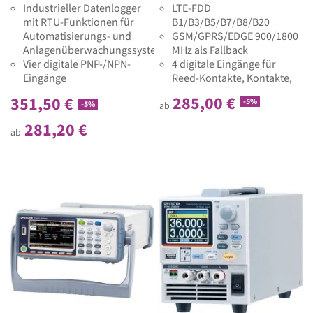
Industrieller Datenlogger
LTE-FDD
mit RTU-Funktionen für
B1/B3/B5/B7/B8/B20
Automatisierungs- und
GSM/GPRS/EDGE 900/1800
Anlagenüberwachungssysteme
MHz als Fallback
Vier digitale PNP-/NPN-
4 digitale Eingänge für
Eingänge
Reed-Kontakte, Kontakte,
Digitale Eingänge als 32-Bit-
PNP-Sensoren/-
285,00 €
351,50 €
-5%
Zähler und Summenzähler
-5%
Schaltsignale und Impulse
ab
nutzbar
bis 30 Hz
281,20 €
ab