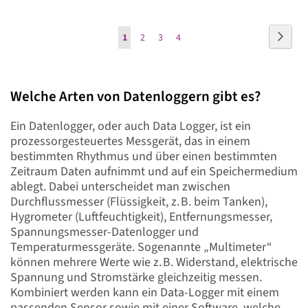
Seite
Seite
Weite
Sie
Seite
Seite
Seite
1
2
3
4
lesen
gerade
Welche Arten von Datenloggern gibt es?
Seite
Ein Datenlogger, oder auch Data Logger, ist ein
prozessorgesteuertes Messgerät, das in einem
bestimmten Rhythmus und über einen bestimmten
Zeitraum Daten aufnimmt und auf ein Speichermedium
ablegt. Dabei unterscheidet man zwischen
Durchflussmesser (Flüssigkeit, z. B. beim Tanken),
Hygrometer (Luftfeuchtigkeit), Entfernungsmesser,
Spannungsmesser-Datenlogger und
Temperaturmessgeräte. Sogenannte „Multimeter“
können mehrere Werte wie z. B. Widerstand, elektrische
Spannung und Stromstärke gleichzeitig messen.
Kombiniert werden kann ein Data-Logger mit einem
passenden Sensor sowie mit einer Software, welche