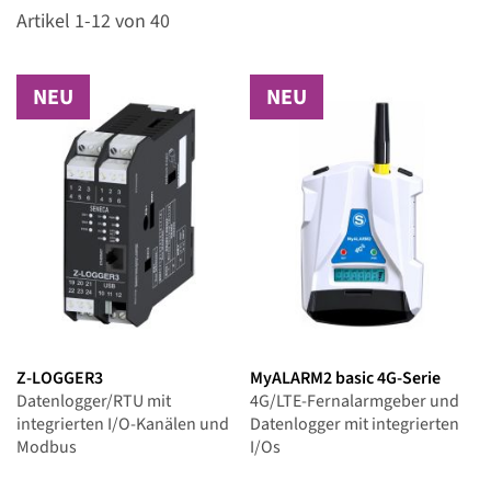
Artikel
1
-
12
von
40
NEU
NEU
Z-LOGGER3
MyALARM2 basic 4G-Serie
Datenlogger/RTU mit
4G/LTE-Fernalarmgeber und
integrierten I/O-Kanälen und
Datenlogger mit integrierten
Modbus
I/Os