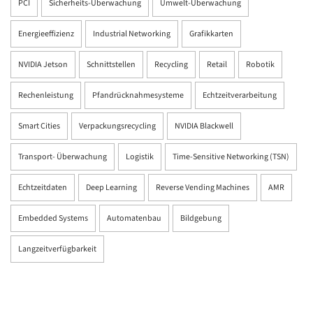
PCI
Sicherheits-Überwachung
Umwelt-Überwachung
Energieeffizienz
Industrial Networking
Grafikkarten
NVIDIA Jetson
Schnittstellen
Recycling
Retail
Robotik
Rechenleistung
Pfandrücknahmesysteme
Echtzeitverarbeitung
Smart Cities
Verpackungsrecycling
NVIDIA Blackwell
Transport- Überwachung
Logistik
Time-Sensitive Networking (TSN)
Echtzeitdaten
Deep Learning
Reverse Vending Machines
AMR
Embedded Systems
Automatenbau
Bildgebung
Langzeitverfügbarkeit