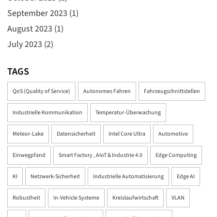
September 2023
(1)
August 2023
(1)
July 2023
(2)
TAGS
QoS (Quality of Service)
Autonomes Fahren
Fahrzeugschnittstellen
Industrielle Kommunikation
Temperatur-Überwachung
Meteor-Lake
Datensicherheit
Intel Core Ultra
Automotive
Einwegpfand
Smart Factory , AIoT & Industrie 4.0
Edge Computing
KI
Netzwerk-Sicherheit
Industrielle Automatisierung
Edge AI
Robustheit
In-Vehicle Systeme
Kreislaufwirtschaft
VLAN