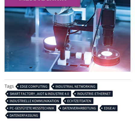
Tags
EDGE COMPUTING
INDUSTRIAL NETWORKING
SMART FACTORY , AIOT & INDUSTRIE 4.0
INDUSTRIE-ETHERNET
INDUSTRIELLE KOMMUNIKATION
ECHTZEITDATEN
PC-GESTÜTZTE MESSTECHNIK
DATENVERARBEITUNG
EDGE AI
DATENERFASSUNG