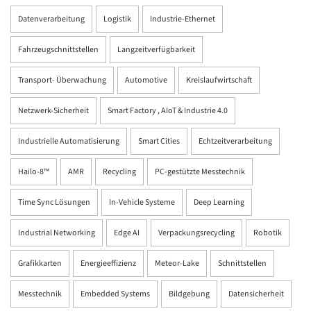
Datenverarbeitung
Logistik
Industrie-Ethernet
Fahrzeugschnittstellen
Langzeitverfügbarkeit
Transport- Überwachung
Automotive
Kreislaufwirtschaft
Netzwerk-Sicherheit
Smart Factory , AIoT & Industrie 4.0
Industrielle Automatisierung
Smart Cities
Echtzeitverarbeitung
Hailo-8™
AMR
Recycling
PC-gestützte Messtechnik
Time Sync Lösungen
In-Vehicle Systeme
Deep Learning
Industrial Networking
Edge AI
Verpackungsrecycling
Robotik
Grafikkarten
Energieeffizienz
Meteor-Lake
Schnittstellen
Messtechnik
Embedded Systems
Bildgebung
Datensicherheit