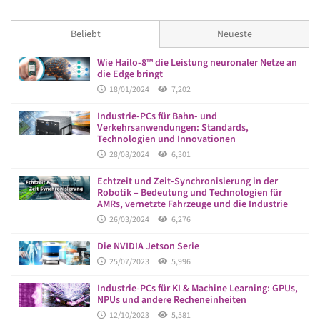
Beliebt
Neueste
Wie Hailo-8™ die Leistung neuronaler Netze an
die Edge bringt
18/01/2024
7,202
Industrie-PCs für Bahn- und
Verkehrsanwendungen: Standards,
Technologien und Innovationen
28/08/2024
6,301
Echtzeit und Zeit-Synchronisierung in der
Robotik – Bedeutung und Technologien für
AMRs, vernetzte Fahrzeuge und die Industrie
26/03/2024
6,276
Die NVIDIA Jetson Serie
25/07/2023
5,996
Industrie-PCs für KI & Machine Learning: GPUs,
NPUs und andere Recheneinheiten
12/10/2023
5,581