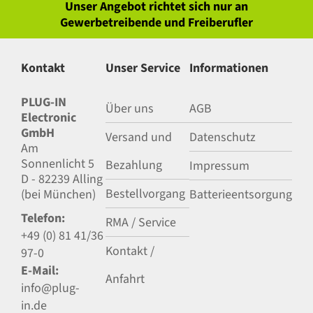
Unser Angebot richtet sich nur an
Gewerbetreibende und Freiberufler
Kontakt
Unser Service
Informationen
PLUG-IN
Über uns
AGB
Electronic
GmbH
Versand und
Datenschutz
Am
Sonnenlicht 5
Bezahlung
Impressum
D - 82239 Alling
Bestellvorgang
(bei München)
Batterieentsorgung
Telefon:
RMA / Service
+49 (0) 81 41/36
Kontakt /
97-0
E-Mail:
Anfahrt
info@plug-
in.de