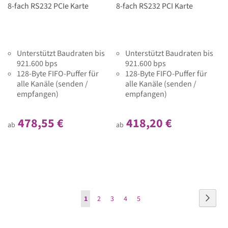
8-fach RS232 PCIe Karte
8-fach RS232 PCI Karte
Unterstützt Baudraten bis
Unterstützt Baudraten bis
921.600 bps
921.600 bps
128-Byte FIFO-Puffer für
128-Byte FIFO-Puffer für
alle Kanäle (senden /
alle Kanäle (senden /
empfangen)
empfangen)
478,55 €
418,20 €
ab
ab
Seite
Seite
Weite
Sie
Seite
Seite
Seite
Seite
1
2
3
4
5
lesen