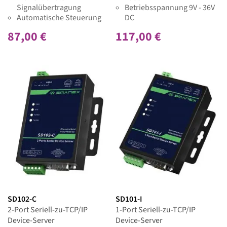
Signalübertragung
Betriebsspannung 9V - 36V
Automatische Steuerung
DC
der Übertragungsrichtung
87,00 €
117,00 €
Einfache Einrichtung und
Installation
Maximal 128 Module pro
Bus
SD102-C
SD101-I
2-Port Seriell-zu-TCP/IP
1-Port Seriell-zu-TCP/IP
Device-Server
Device-Server