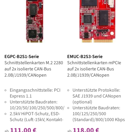
EGPC-B2S1-Serie
EMUC-B2S3-Serie
Schnittstellenkarten M.2 2280
Schnittstellenkarten mPCIe
auf 2x isolierte CAN-Bus
auf 2x isolierte CAN-Bus
2.0B/J1939/CANopen
2.0B/J1939/CANopen
Eingangsschnittstelle: PCI
Unterstützte Protokolle:
Express 1.1
SAE J1939 und CANopen
Unterstützte Baudraten:
(optional)
10/20/50/100/250/500/800/1000K
Unterstützte Baudraten:
2.5kV HiPOT-Schutz, ESD-
100/125/250/500
Schutz (Luft-15kV, Kontakt-
(Standard)/800/1000 Kbps
8kV)
2.5kV Surge-Schutz, ESD-
111,00 €
118,00 €
Schutz (Luft-15kV, Kontakt-
ab
ab