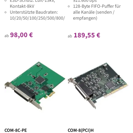
ESD-Schutz: Luft-15kV,
921.600 bps
Kontakt-8kV
128-Byte FIFO-Puffer für
Unterstützte Baudraten:
alle Kanäle (senden /
10/20/50/100/250/500/800/1000K
empfangen)
98,00 €
189,55 €
ab
ab
COM-8C-PE
COM-8(PCI)H