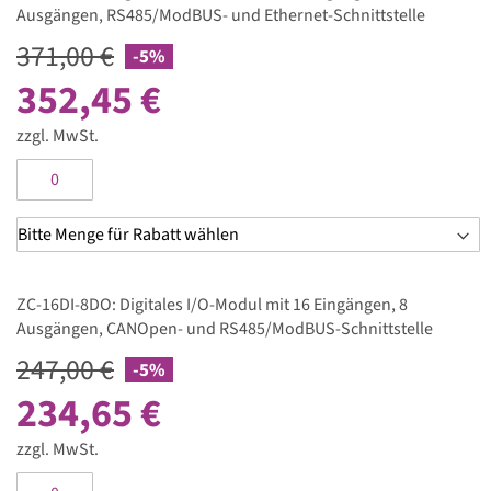
Ausgängen, RS485/ModBUS- und Ethernet-Schnittstelle
-
Artikel
371,00 €
-5%
352,45 €
zzgl. MwSt.
ZC-16DI-8DO: Digitales I/O-Modul mit 16 Eingängen, 8
Ausgängen, CANOpen- und RS485/ModBUS-Schnittstelle
247,00 €
-5%
234,65 €
zzgl. MwSt.