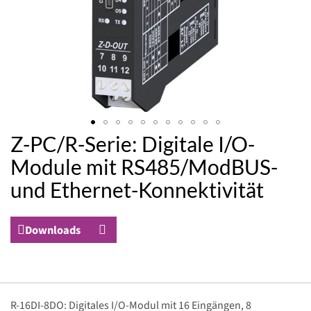
Z-PC/R-Serie: Digitale I/O-
Zum
Anfang
Module mit RS485/ModBUS-
der
und Ethernet-Konnektivität
Bildergalerie
springen
Downloads
Gruppiert
R-16DI-8DO: Digitales I/O-Modul mit 16 Eingängen, 8
Produkte