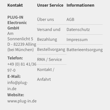
Kontakt
Unser Service
Informationen
PLUG-IN
Über uns
AGB
Electronic
GmbH
Versand und
Datenschutz
Am
Sonnenlicht 5
Bezahlung
Impressum
D - 82239 Alling
Bestellvorgang
(bei München)
Batterieentsorgung
Telefon:
RMA / Service
+49 (0) 81 41/36
Kontakt /
97-0
E-Mail:
Anfahrt
info@plug-
in.de
Website:
www.plug-in.de