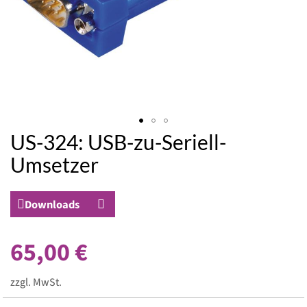
US-324: USB-zu-Seriell-
Zum
Anfang
Umsetzer
der
Bildergalerie
springen
Downloads
65,00 €
zzgl. MwSt.