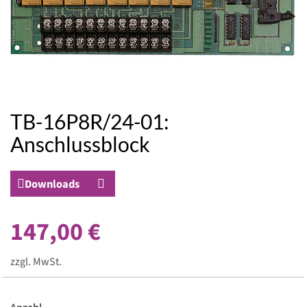
TB-16P8R/24-01:
Zum
Anfang
Anschlussblock
der
Bildergalerie
springen
Downloads
147,00 €
zzgl. MwSt.