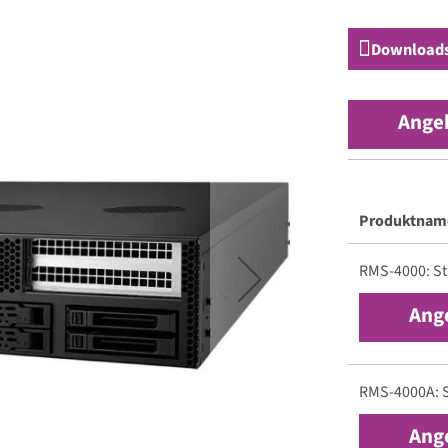
Download
Ange
Produktnam
Gruppiert
RMS-4000: St
Produkte
-
Ang
Artikel
RMS-4000A: S
Ang