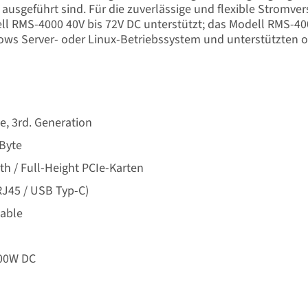
C ausgeführt sind. Für die zuverlässige und flexible Stromv
 RMS-4000 40V bis 72V DC unterstützt; das Modell RMS-400
dows Server- oder Linux-Betriebssystem und unterstützten 
e, 3rd. Generation
GByte
gth / Full-Height PCIe-Karten
(RJ45 / USB Typ-C)
pable
200W DC