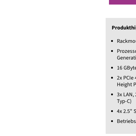
Produkthi
Rackmou
Prozesso
Generat
16 GByt
2x PCIe 
Height 
3x LAN, 
Typ-C)
4x 2.5"
Betriebs