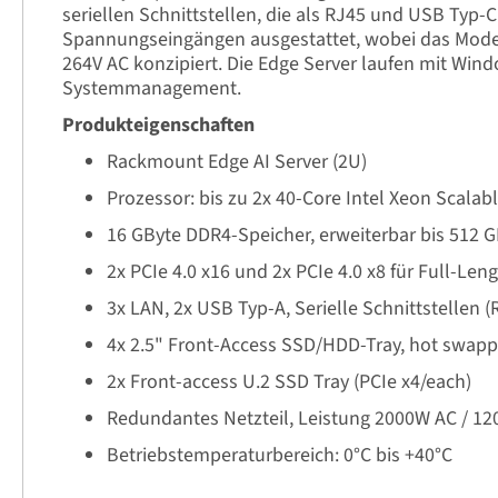
seriellen Schnittstellen, die als RJ45 und USB Typ-
Spannungseingängen ausgestattet, wobei das Modell
264V AC konzipiert. Die Edge Server laufen mit Win
Systemmanagement.
Produkteigenschaften
Rackmount Edge AI Server (2U)
Prozessor: bis zu 2x 40-Core Intel Xeon Scalabl
16 GByte DDR4-Speicher, erweiterbar bis 512 
2x PCIe 4.0 x16 und 2x PCIe 4.0 x8 für Full-Len
3x LAN, 2x USB Typ-A, Serielle Schnittstellen 
4x 2.5" Front-Access SSD/HDD-Tray, hot swap
2x Front-access U.2 SSD Tray (PCIe x4/each)
Redundantes Netzteil, Leistung 2000W AC / 1
Betriebstemperaturbereich: 0°C bis +40°C