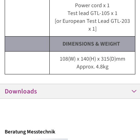
Power cord x 1
Test lead GTL-105 x 1
[or European Test Lead GTL-203
x 1]
DIMENSIONS & WEIGHT
108(W) x 140(H) x 315(D)mm
Approx. 4.8kg
Downloads
Beratung Messtechnik