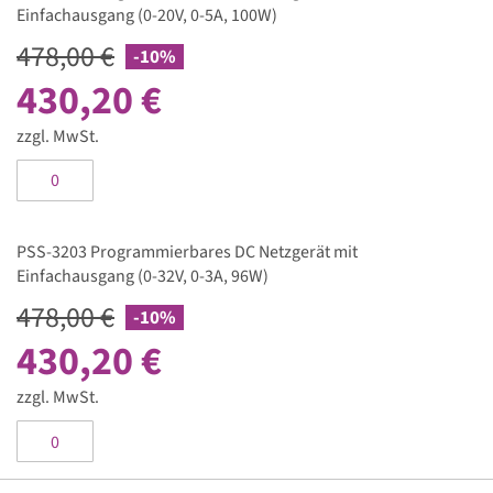
Einfachausgang (0-20V, 0-5A, 100W)
-
Artikel
478,00 €
-10%
430,20 €
zzgl. MwSt.
PSS-3203 Programmierbares DC Netzgerät mit
Einfachausgang (0-32V, 0-3A, 96W)
478,00 €
-10%
430,20 €
zzgl. MwSt.