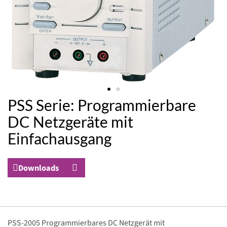
PSS Serie: Programmierbare
Zum
Anfang
DC Netzgeräte mit
der
Einfachausgang
Bildergalerie
springen
Downloads
Gruppiert
PSS-2005 Programmierbares DC Netzgerät mit
Produkte