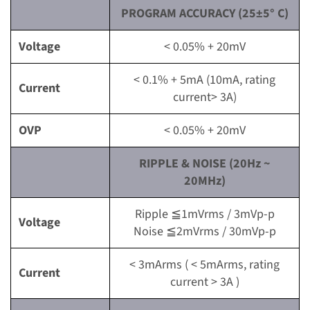
PROGRAM ACCURACY (25±5° C)
Voltage
< 0.05% + 20mV
< 0.1% + 5mA (10mA, rating
Current
current> 3A)
OVP
< 0.05% + 20mV
RIPPLE & NOISE (20Hz ~
20MHz)
Ripple ≦1mVrms / 3mVp-p
Voltage
Noise ≦2mVrms / 30mVp-p
< 3mArms ( < 5mArms, rating
Current
current > 3A )