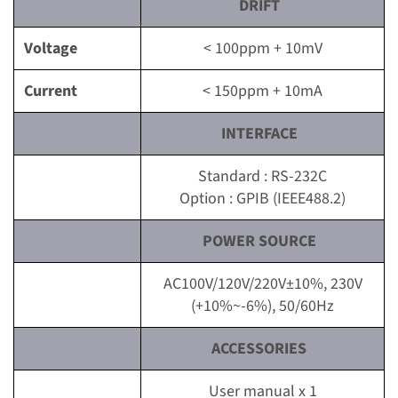
DRIFT
Voltage
< 100ppm + 10mV
Current
< 150ppm + 10mA
INTERFACE
Standard : RS-232C
Option : GPIB (IEEE488.2)
POWER SOURCE
AC100V/120V/220V±10%, 230V
(+10%~-6%), 50/60Hz
ACCESSORIES
User manual x 1