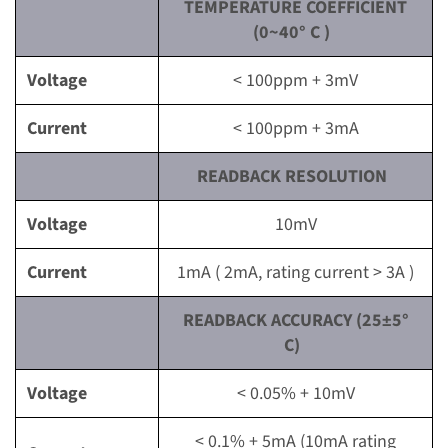
TEMPERATURE COEFFICIENT
(0~40° C )
Voltage
< 100ppm + 3mV
Current
< 100ppm + 3mA
READBACK RESOLUTION
Voltage
10mV
Current
1mA ( 2mA, rating current > 3A )
READBACK ACCURACY (25±5°
C)
Voltage
< 0.05% + 10mV
< 0.1% + 5mA (10mA rating