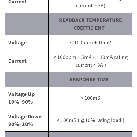
Current
current > 3A)
READBACK TEMPERATURE
COEFFICIENT
Voltage
< 100ppm + 10mV
< 100ppm + 5mA ( + 10mA rating
Current
current > 3A )
RESPONSE TIME
Voltage Up
< 100mS
10%~90%
Voltage Down
< 100mS ( ≧10% rating load )
90%~10%