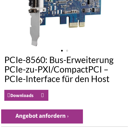
PCIe-8560: Bus-Erweiterung
Zum
Anfang
PCIe-zu-PXI/CompactPCI –
der
PCIe-Interface für den Host
Bildergalerie
springen
Downloads
Angebot anfordern