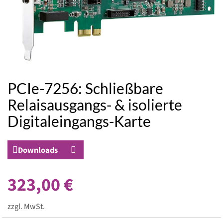
PCIe-7256: Schließbare
Zum
Anfang
Relaisausgangs- & isolierte
der
Digitaleingangs-Karte
Bildergalerie
springen
Downloads
323,00 €
zzgl. MwSt.