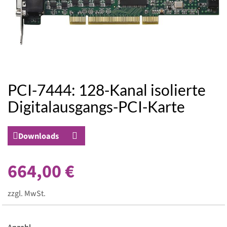
PCI-7444: 128-Kanal isolierte
Zum
Anfang
Digitalausgangs-PCI-Karte
der
Bildergalerie
springen
Downloads
664,00 €
zzgl. MwSt.