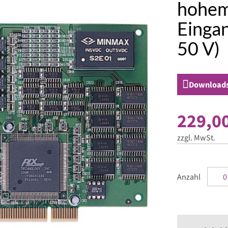
hohe
Einga
50 V)
Download
229,00
zzgl. MwSt.
Anzahl