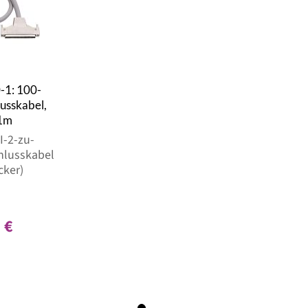
1: 100-
lusskabel,
 1m
I-2-zu-
hlusskabel
cker)
 €