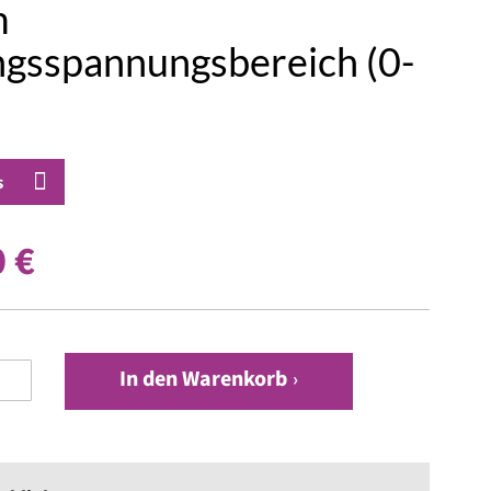
m
ngsspannungsbereich (0-
s
 €
In den Warenkorb