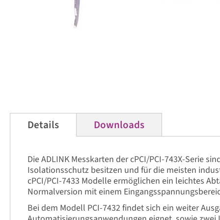
Zum
Anfang
der
Details
Downloads
Bildergalerie
springen
Die ADLINK Messkarten der cPCI/PCI-743X-Serie sind
Isolationsschutz besitzen und für die meisten ind
cPCI/PCI-7433 Modelle ermöglichen ein leichtes Abt
Normalversion mit einem Eingangsspannungsbereich 
Bei dem Modell PCI-7432 findet sich ein weiter Ausg
Automatisierungsanwendungen eignet, sowie zwei Int