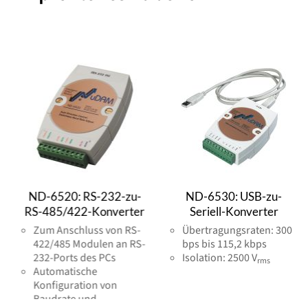
0: RS-232-zu-
ND-6530: USB-zu-
ND-6520:
/422-Konverter
Seriell-Konverter
RS-485/4
schluss von RS-
Übertragungsraten: 300
Zum Ansc
5 Modulen an RS-
bps bis 115,2 kbps
422/485 
rts des PCs
Isolation: 2500 V
232-Port
rms
tische
Automati
uration von
Konfigur
te und
Baudrate