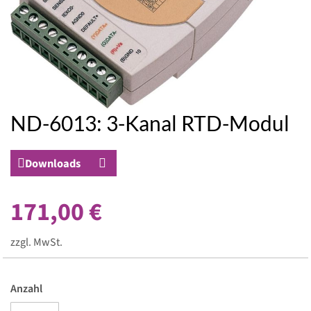
ND-6013: 3-Kanal RTD-Modul
Zum
Anfang
der
Downloads
Bildergalerie
springen
171,00 €
zzgl. MwSt.
Anzahl