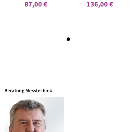
ormat
Datenfor
7,00 €
136,00 €
87
g: Standard-RS-
Eingang:
D, RxD, Masse)
232 (TxD,
Beratung Messtechnik