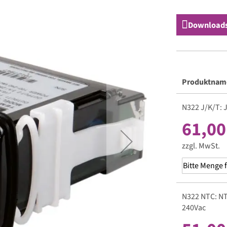
Download
Produktnam
Gruppiert
N322 J/K/T: 
Produkte
-
61,00
Artikel
zzgl. MwSt.
N322 NTC: NT
240Vac