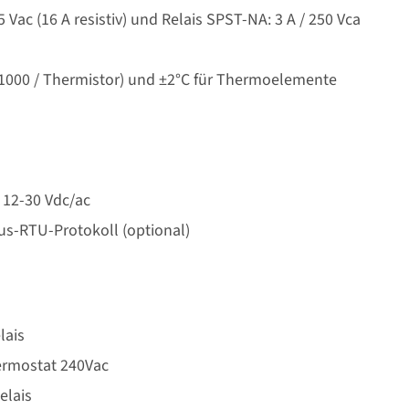
Vac (16 A resistiv) und Relais SPST-NA: 3 A / 250 Vca
 Pt1000 / Thermistor) und ±2°C für Thermoelemente
 12-30 Vdc/ac
s-RTU-Protokoll (optional)
lais
ermostat 240Vac
elais