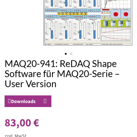
MAQ20-941: ReDAQ Shape
Zum
Anfang
Software für MAQ20-Serie –
der
User Version
Bildergalerie
springen
Downloads
83,00 €
zzgl. MwSt.