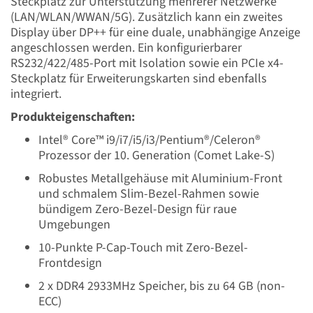
Steckplatz zur Unterstützung mehrerer Netzwerke
(LAN/WLAN/WWAN/5G). Zusätzlich kann ein zweites
Display über DP++ für eine duale, unabhängige Anzeige
angeschlossen werden. Ein konfigurierbarer
RS232/422/485-Port mit Isolation sowie ein PCIe x4-
Steckplatz für Erweiterungskarten sind ebenfalls
integriert.
Produkteigenschaften:
Intel® Core™ i9/i7/i5/i3/Pentium®/Celeron®
Prozessor der 10. Generation (Comet Lake-S)
Robustes Metallgehäuse mit Aluminium-Front
und schmalem Slim-Bezel-Rahmen sowie
bündigem Zero-Bezel-Design für raue
Umgebungen
10-Punkte P-Cap-Touch mit Zero-Bezel-
Frontdesign
2 x DDR4 2933MHz Speicher, bis zu 64 GB (non-
ECC)