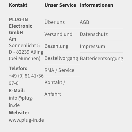
Kontakt
Unser Service
Informationen
PLUG-IN
Über uns
AGB
Electronic
GmbH
Versand und
Datenschutz
Am
Sonnenlicht 5
Bezahlung
Impressum
D - 82239 Alling
Bestellvorgang
(bei München)
Batterieentsorgung
Telefon:
RMA / Service
+49 (0) 81 41/36
Kontakt /
97-0
E-Mail:
Anfahrt
info@plug-
in.de
Website:
www.plug-in.de