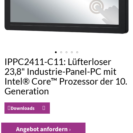
IPPC2411-C11: Lüfterloser
Zum
Anfang
23,8" Industrie-Panel-PC mit
der
Intel® Core™ Prozessor der 10.
Bildergalerie
springen
Generation
Downloads
Angebot anfordern