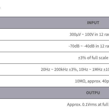
n
INPUT
300μV ~ 100V in 12 r
-70dB ~ -40dB in 12 r
±3% of full scale
20Hz ~ 200kHz ±3%, 10Hz ~ 1MHz ±1
10MΩ, approx. 40
OUTPU
Approx. 0.1Vrms at full