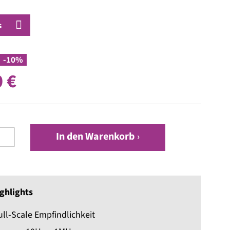
s
-10%
 €
In den Warenkorb
ghlights
ll-Scale Empfindlichkeit