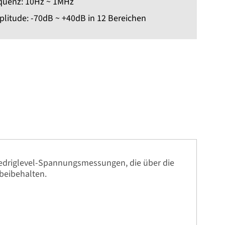
quenz: 10Hz ~ 1MHz
litude: -70dB ~ +40dB in 12 Bereichen
Niedriglevel-Spannungsmessungen, die über die
beibehalten.