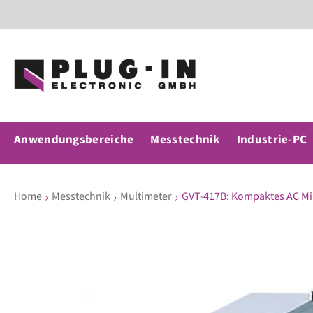
Anwendungsbereiche
Messtechnik
Industrie-PC
Home
Messtechnik
Multimeter
GVT-417B: Kompaktes AC Mil
Zum
Ende
der
Bildergalerie