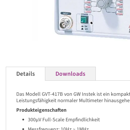
Zum
Anfang
der
Details
Downloads
Bildergalerie
springen
Das Modell GVT-417B von GW Instek ist ein kompakte
Leistungsfähigkeit normaler Multimeter hinausgehen
Produkteigenschaften
300μV Full-Scale Empfindlichkeit
Messfrequenz: 10Hz ~ 1MHz