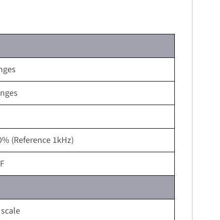
anges
anges
0% (Reference 1kHz)
pF
 scale