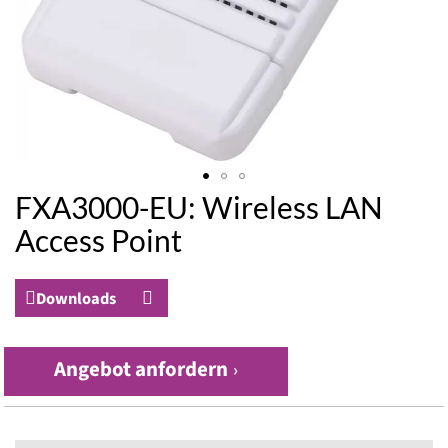
FXA3000-EU: Wireless LAN
Zum
Anfang
Access Point
der
Bildergalerie
springen
Downloads
Angebot anfordern