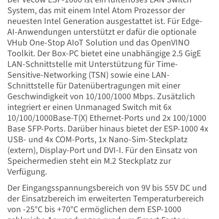
System, das mit einem Intel Atom Prozessor der
neuesten Intel Generation ausgestattet ist. Für Edge-
AI-Anwendungen unterstützt er dafür die optionale
VHub One-Stop AIoT Solution und das OpenVINO
Toolkit. Der Box-PC bietet eine unabhängige 2.5 GigE
LAN-Schnittstelle mit Unterstützung für Time-
Sensitive-Networking (TSN) sowie eine LAN-
Schnittstelle für Datenübertragungen mit einer
Geschwindigkeit von 10/100/1000 Mbps. Zusätzlich
integriert er einen Unmanaged Switch mit 6x
10/100/1000Base-T(X) Ethernet-Ports und 2x 100/1000
Base SFP-Ports. Darüber hinaus bietet der ESP-1000 4x
USB- und 4x COM-Ports, 1x Nano-Sim-Steckplatz
(extern), Display-Port und DVI-I. Für den Einsatz von
Speichermedien steht ein M.2 Steckplatz zur
Verfügung.
Der Eingangsspannungsbereich von 9V bis 55V DC und
der Einsatzbereich im erweiterten Temperaturbereich
von -25°C bis +70°C ermöglichen dem ESP-1000