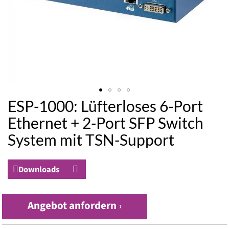
ESP-1000: Lüfterloses 6-Port
Zum
Anfang
Ethernet + 2-Port SFP Switch
der
System mit TSN-Support
Bildergalerie
springen
Downloads
Angebot anfordern