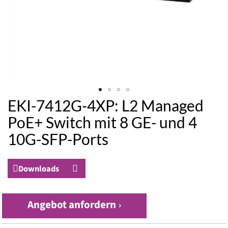
EKI-7412G-4XP: L2 Managed
Zum
Anfang
PoE+ Switch mit 8 GE- und 4
der
10G-SFP-Ports
Bildergalerie
springen
Downloads
Angebot anfordern