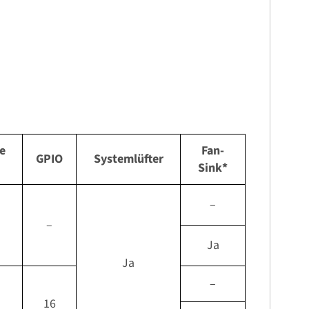
te
Fan-
GPIO
Systemlüfter
Sink*
–
–
Ja
Ja
–
16