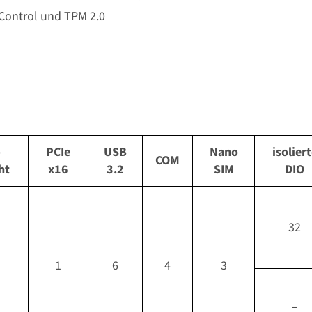
-Control und TPM 2.0
-
PCIe
USB
Nano
isolier
COM
ht
x16
3.2
SIM
DIO
32
1
6
4
3
–