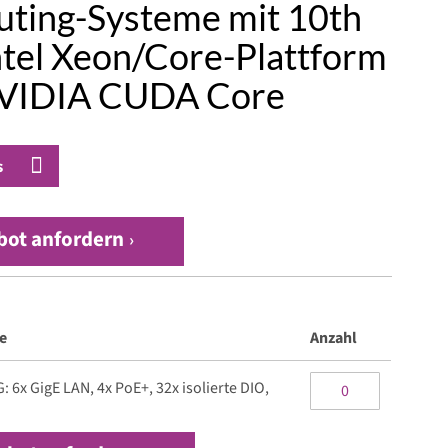
ting-Systeme mit 10th
ntel Xeon/Core-Plattform
VIDIA CUDA Core
s
bot anfordern
e
Anzahl
 6x GigE LAN, 4x PoE+, 32x isolierte DIO,