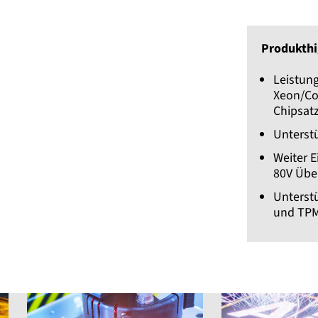
Produkthi
Leistung
Xeon/Cor
Chipsat
Unterst
Weiter 
80V Übe
Unterstü
und TPM