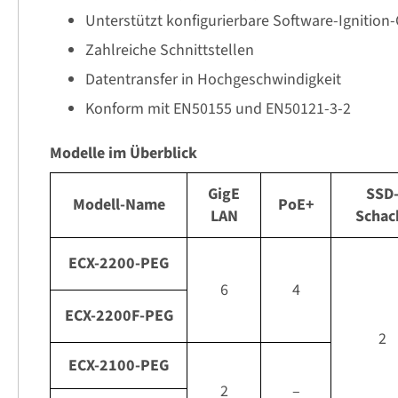
Unterstützt konfigurierbare Software-Ignition
Zahlreiche Schnittstellen
Datentransfer in Hochgeschwindigkeit
Konform mit EN50155 und EN50121-3-2
Modelle im Überblick
GigE
SSD
Modell-Name
PoE+
LAN
Schac
ECX-2200-PEG
6
4
ECX-2200F-PEG
2
ECX-2100-PEG
2
–