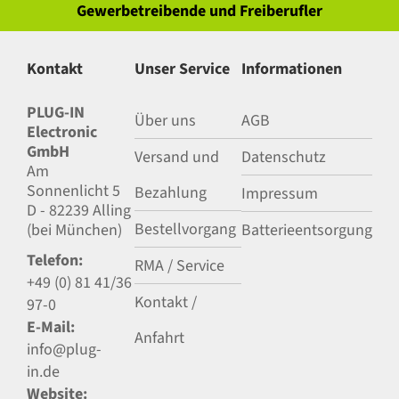
Gewerbetreibende und Freiberufler
Kontakt
Unser Service
Informationen
PLUG-IN
Über uns
AGB
Electronic
GmbH
Versand und
Datenschutz
Am
Sonnenlicht 5
Bezahlung
Impressum
D - 82239 Alling
Bestellvorgang
(bei München)
Batterieentsorgung
Telefon:
RMA / Service
+49 (0) 81 41/36
Kontakt /
97-0
E-Mail:
Anfahrt
info@plug-
in.de
Website: