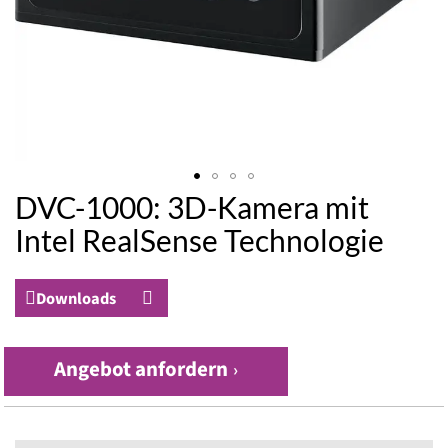
DVC-1000: 3D-Kamera mit
Zum
Anfang
Intel RealSense Technologie
der
Bildergalerie
springen
Downloads
Angebot anfordern