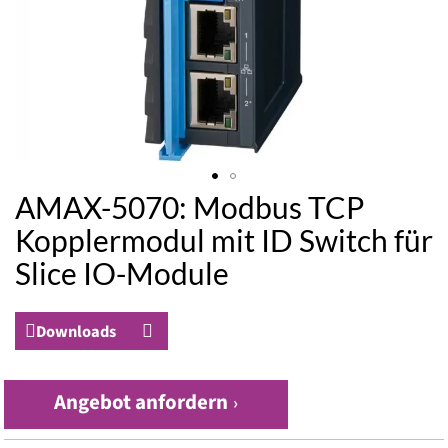
AMAX-5070: Modbus TCP
Zum
Anfang
Kopplermodul mit ID Switch für
der
Slice IO-Module
Bildergalerie
springen
Downloads
Angebot anfordern