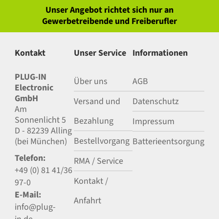
Unser Angebot richtet sich nur an
Gewerbetreibende und Freiberufler
Kontakt
Unser Service
Informationen
PLUG-IN
Über uns
AGB
Electronic
GmbH
Versand und
Datenschutz
Am
Sonnenlicht 5
Bezahlung
Impressum
D - 82239 Alling
Bestellvorgang
(bei München)
Batterieentsorgung
Telefon:
RMA / Service
+49 (0) 81 41/36
Kontakt /
97-0
E-Mail:
Anfahrt
info@plug-