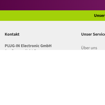
Unser
Kontakt
Unser Servic
PLUG-IN Electronic GmbH
Über uns
Am Sonnenlicht 5
D - 82239 Alling (bei München)
Versand und
Telefon:
+49 (0) 81 41/36 97-0
Bestellvorga
E-Mail:
info@plug-in.de
Website:
www.plug-in.de
RMA / Service
Kontakt / Anf