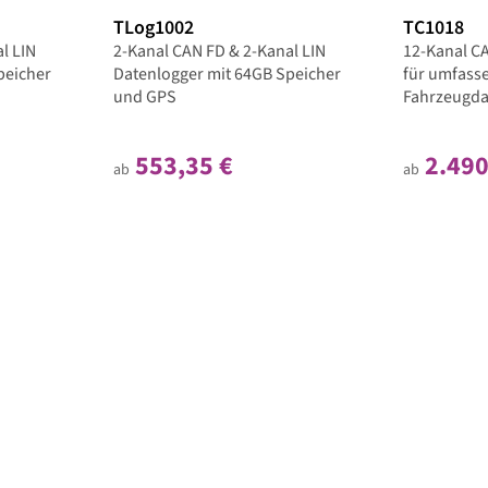
TLog1002
TC1018
l LIN
2-Kanal CAN FD & 2-Kanal LIN
12-Kanal C
peicher
Datenlogger mit 64GB Speicher
für umfass
und GPS
Fahrzeugda
553,35 €
2.490
ab
ab