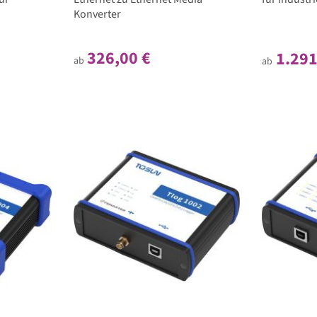
Konverter
326,00 €
1.291
ab
ab