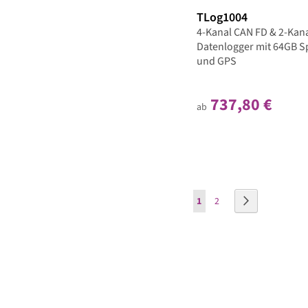
TLog1004
4-Kanal CAN FD & 2-Kana
Datenlogger mit 64GB S
und GPS
737,80 €
ab
Seite
Sie lesen gerade Seite
Seite
Seite
Weiter
1
2