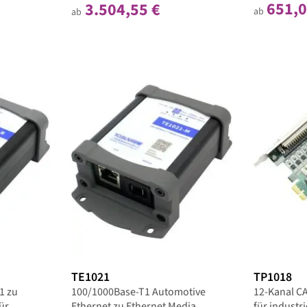
651,0
3.504,55 €
ab
ab
TE1021
TP1018
1 zu
100/1000Base-T1 Automotive
12-Kanal CA
ür
Ethernet zu Ethernet Media
für indust