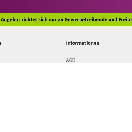
 Angebot richtet sich nur an Gewerbetreibende und Freibe
e
Informationen
AGB
 Bezahlung
Datenschutz
ng
Impressum
Batterieentsorgung
ahrt