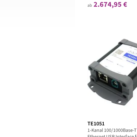
2.674,95 €
ab
TE1051
1-Kanal 100/1000Base-T
Ethernet USB Interface f