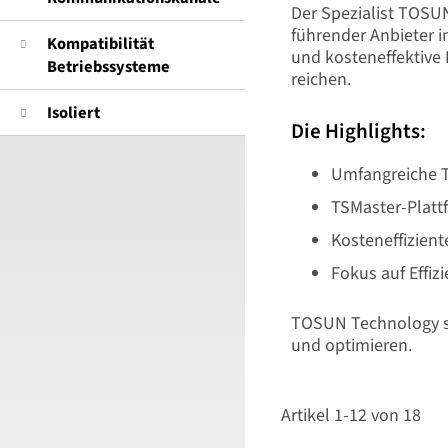
Der Spezialist TOSU
führender Anbieter 
Kompatibilität
und kosteneffektive 
Betriebssysteme
reichen.
Isoliert
Die Highlights:
Umfangreiche T
TSMaster-Platt
Kosteneffizien
Fokus auf Effiz
TOSUN Technology st
und optimieren.
Artikel
1
-
12
von
18