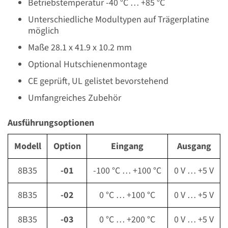
Betriebstemperatur -40 °C … +85 °C
Unterschiedliche Modultypen auf Trägerplatine
möglich
Maße 28.1 x 41.9 x 10.2 mm
Optional Hutschienenmontage
CE geprüft, UL gelistet bevorstehend
Umfangreiches Zubehör
Ausführungsoptionen
Modell
Option
Eingang
Ausgang
8B35
-01
-100 °C … +100 °C
0 V … +5 V
8B35
-02
0 °C … +100 °C
0 V … +5 V
8B35
-03
0 °C … +200 °C
0 V … +5 V