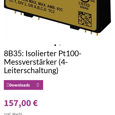
8B35: Isolierter Pt100-
Zum
Anfang
Messverstärker (4-
der
Leiterschaltung)
Bildergalerie
springen
Downloads
157,00 €
zzgl. MwSt.