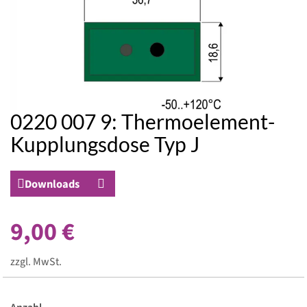
0220 007 9: Thermoelement-
Zum
Anfang
Kupplungsdose Typ J
der
Bildergalerie
springen
Downloads
9,00 €
zzgl. MwSt.