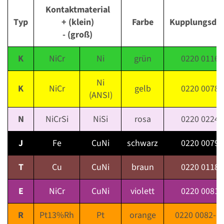
Kontaktmaterial
Typ
+ (klein)
Farbe
Kupplungsdo
- (groß)
K
NiCr
Ni
grün
0220 0116
Ni
K
NiCr
gelb
0220 0078
(ANSI)
N
NiCrSi
NiSi
rosa
0220 0224
J
Fe
CuNi
schwarz
0220 0079
T
Cu
CuNi
braun
0220 0118
E
NiCr
CuNi
violett
0220 0081
R
Pt13%Rh
Pt
orange
0220 0082-1